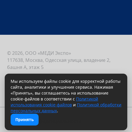
согласие
© 2026, ООО «МЕДИ Экспо»
117638, Москва, Одесская улица, владение 2,
башня А, этаж 5
Мы используем файлы cookie для корректной работы
+7 (495) 721-88-66
сайта, аналитики и улучшения сервиса. Нажимая
expo@mediexpo.ru
«Принять», вы соглашаетесь на использование
cookie-файлов в соответствии с
Политикой
использования cookie-файлов
и
Политикой обработки
персональных данных
.
Принять
Политика конфиденциальности