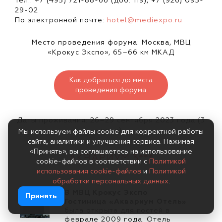
Тел.: +7 (495) 721-88-66 (доб. 119), +7 (926) 095-
29-02
По электронной почте:
hotel@mediexpo.ru
Место проведения форума: Москва, МВЦ
«Крокус Экспо», 65–66 км МКАД
Как добраться до места
проведения форума
Даты проживания: 26–29 сентября 2023 года (3
ночи)
Мы используем файлы cookie для корректной работы
сайта, аналитики и улучшения сервиса. Нажимая
«Принять», вы соглашаетесь на использование
АКВАРИУМ
3***
cookie-файлов в соответствии с
Политикой
использования cookie-файлов
и
Политикой
обработки персональных данных
.
В МВЦ Крокус Экспо
Принять
Гостиница «Аквариум Отель»
была открыта для гостей в
феврале 2009 года. Отель