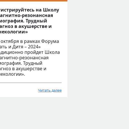
гистрируйтесь на Школу
агнитно-резонансная
мография. Трудный
агноз в акушерстве и
некологии»
4 октября в рамках Форума
ать и Дитя – 2024»
адиционно пройдет Школа
агнитно-резонансная
мография. Трудный
агноз в акушерстве и
некологии».
Читать далее