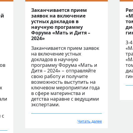
Заканчивается прием
Ре
ый
заявок на включение
«М
устных докладов в
то
научную программу
ди
Форума «Мать и Дитя –
ги
2024»
3-
Заканчивается прием заявок
«М
на включение устных
тр
докладов в научную
«М
дов
программу Форума «Мать и
то
Дитя – 2024» − отправляйте
ди
свою работу и получите
ги
возможность выступить на
х
ключевом мероприятии года
в сфере материнства и
али
детства наравне с ведущими
экспертами.
 с
Читать далее