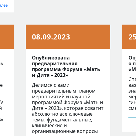
алее
08.09.2023
2
Опубликована
Оп
ть
предварительная
о 
программа Форума «Мать
«М
и Дитя – 2023»
Сп
ое
Делимся с вами
ва
предварительным планом
зн
мероприятий и научной
ме
XV
программой Форума «Мать и
ги
й
Дитя – 2023», которая охватит
см
абсолютно все ключевые
».
темы, фундаментальные,
клинические и
организационные вопросы