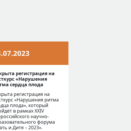
8.07.2023
крыта регистрация на
сткурс «Нарушения
тма сердца плода
крыта регистрация на
сткурс «Нарушения ритма
рдца плода», который
ойдёт в рамках XXIV
ероссийского научно-
разовательного форума
ть и Дитя – 2023».