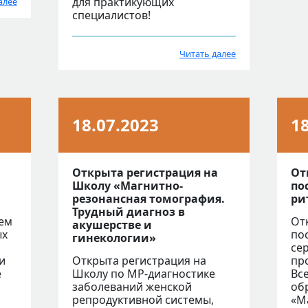
для практикующих
алее
специалистов!
Читать далее
18.07.2023
1
Открыта регистрация на
От
Школу «Магнитно-
по
резонансная томография.
ри
Трудный диагноз в
ием
От
акушерстве и
ых
по
гинекологии»
се
и
Открыта регистрация на
пр
е
Школу по МР-диагностике
Вс
заболеваний женской
об
репродуктивной системы,
«Ма